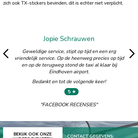
zich ook TX-stickers bevinden, dit is echter niet verplicht.
Jopie Schrauwen
llie
Geweldige service, stipt op tijd en een erg
"Ik
feuse
vriendelijk service. Op de heenweg precies op tijd
mede
tijd
en op de terugweg stond de taxi al klaar bij
Cha
nuten
Eindhoven airport.
geha
nkt.
maa
Bedankt en tot de volgende keer!
5
"FACEBOOK RECENSIES"
BEKIJK OOK ONZE
CONTACT GEGEVENS: